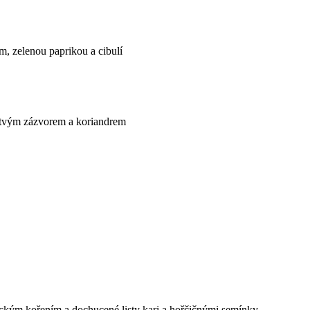
, zelenou paprikou a cibulí
stvým zázvorem a koriandrem
ndickým kořením a dochucené listy kari a hořčičnými semínky