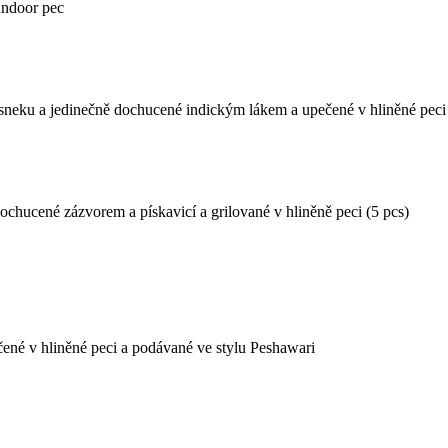
andoor pec
esneku a jedinečně dochucené indickým lákem a upečené v hliněné peci 
chucené zázvorem a pískavicí a grilované v hliněně peci (5 pcs)
é v hliněné peci a podávané ve stylu Peshawari