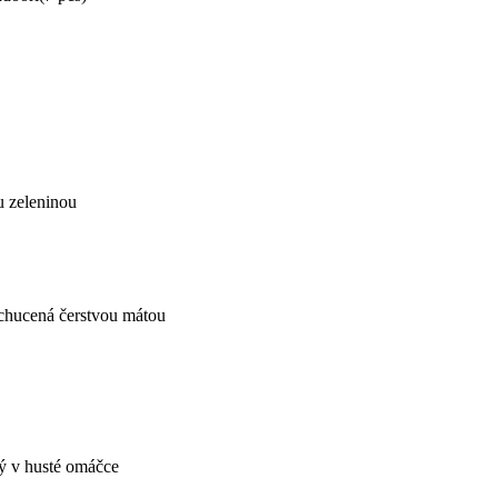
u zeleninou
ochucená čerstvou mátou
ý v husté omáčce