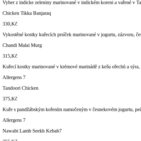
Vyber z indicke zeleniny marinované v indickém koreni a vařené v T
Chicken Tikka Banjaraq
330,Kč
Vykostěné kostky kuřecích prsíček marinované v jogurtu, zázvoru, č
Chandi Malai Murg
315,Kč
Kuřecí kostky marinované v krémové marinádě z kešu ořechů a sýra, o
Allergens 7
Tandoori Chicken
375,Kč
Kuře s pandžábským kořením namočeným v česnekovém jogurtu, pečen
Allergens 7
Nawabi Lamb Seekh Kebab7