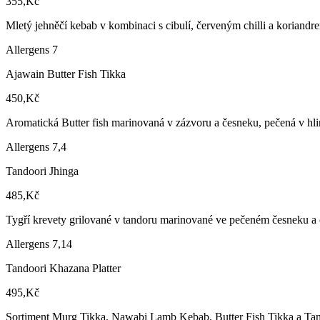
355,Kč
Mletý jehněčí kebab v kombinaci s cibulí, červeným chilli a koriandre
Allergens 7
Ajawain Butter Fish Tikka
450,Kč
Aromatická Butter fish marinovaná v zázvoru a česneku, pečená v hli
Allergens 7,4
Tandoori Jhinga
485,Kč
Tygří krevety grilované v tandoru marinované ve pečeném česneku a ch
Allergens 7,14
Tandoori Khazana Platter
495,Kč
Sortiment Murg Tikka, Nawabi Lamb Kebab, Butter Fish Tikka a Tan