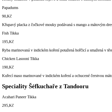
Papadums
90,Kč
Křupavý placka z čočkové mouky podávaná s mango a mátovým dres
Fish Tikka
195,Kč
Ryba marinovaná v indickém koření potažená hořčicí a smažená v těst
Chicken Lasooni Tikka
190,Kč
Kuřecí maso marinované v indickém koření a ochucené čerstvou máto
Speciality Šéfkuchaře z Tandooru
Acahari Paneer Tikka
295,Kč