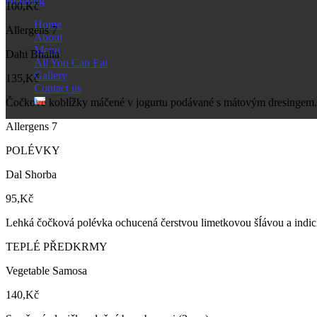
Booking
100,Kč
Home
Allergens 7
About
Menu
Dahi Bhalla
All You Can Eat
Gallery
135,Kč
Contact us
Čočkové koblížky máčené v jogurtu podávané s mátovým dresingem.
Allergens 7
POLÉVKY
Dal Shorba
95,Kč
Lehká čočková polévka ochucená čerstvou limetkovou šÍávou a ind
TEPLÉ PŘEDKRMY
Vegetable Samosa
140,Kč