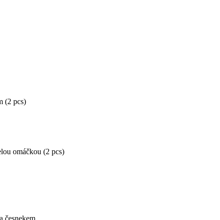
 (2 pcs)
elou omáčkou (2 pcs)
 a česnekem