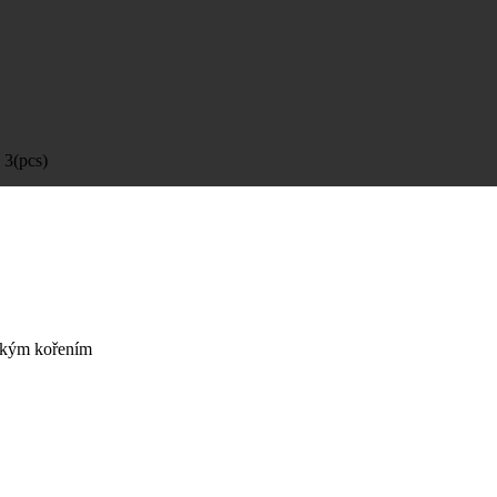
 3(pcs)
ickým kořením