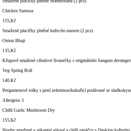
Smažené placičky plněné bramborami (2 pcs)
Chicken Samosa
155,Kč
Smažené placičky plněné kuřecím masem (2 pcs)
Onion Bhaji
135,Kč
Křupavé smažené cibulové lívanečky s originálním Sangam dresingem
Veg Spring Roll
140,Kč
Pergamenové rolky s jarní zeleninou/kukuřicí podávané se sladkokys
Allergens 3
Chilli Garlic Mushroom Dry
155,Kč
Houby smažené v pikantní sójové a chilli omáčce s čínským kořením