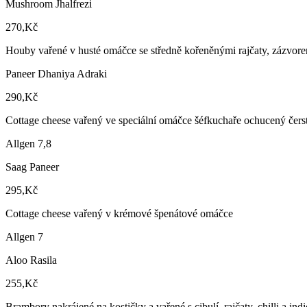
Mushroom Jhalfrezi
270,Kč
Houby vařené v husté omáčce se středně kořeněnými rajčaty, zázvorem
Paneer Dhaniya Adraki
290,Kč
Cottage cheese vařený ve speciální omáčce šéfkuchaře ochucený čer
Allgen 7,8
Saag Paneer
295,Kč
Cottage cheese vařený v krémové špenátové omáčce
Allgen 7
Aloo Rasila
255,Kč
Brambory nakrájené na kostičky a vařené s cibulí, rajčaty, chilli a i