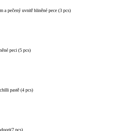
m a pečený uvnitř hliněné pece (3 pcs)
něné peci (5 pcs)
illi pastě (4 pcs)
doori(7 pcs)