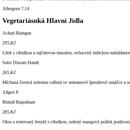
Allergens 7,14
Vegetariásnká Hlavní Jídla
Achari Baingan
295,Kč
Lilek s cibulkou a rajčatovou masalou, ochucený indickou nakládano
Subz Diwani Handi
265,Kč
Míchaná čerstvá zelenina vařená ve smetanové špenátové omáčce a 
Allgen 8
Bhindi Rajasthani
285,Kč
Okra a restovaný fenykl s cibulkou, sušený mangový prášek podávan